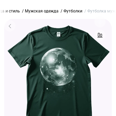
а и стиль
/
Мужская одежда
/
Футболки
/
Футболка мужс