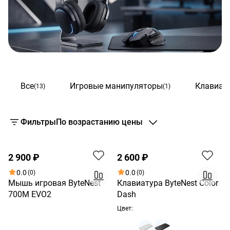
Все
Игровые манипуляторы
Клавиат
(13)
(1)
Фильтры
По возрастанию цены
2 900 ₽
2 600 ₽
0.0
0.0
(0)
(0)
Мышь игровая ByteNest
Клавиатура ByteNest Color
700M EVO2
Dash
Цвет: