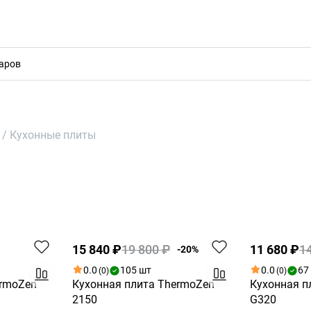
акты
/
Кухонные плиты
Хит
Акция
Акция
15 840 ₽
19 800 ₽
11 680 ₽
1
-20%
0.0
105 шт
0.0
67
(0)
(0)
ermoZen
Кухонная плита ThermoZen
Кухонная п
2150
G320