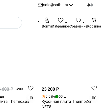
sale@sotbit.ru
sale@sotbit.ru
Войти
Избранное
Сравнение
Корзина
Пн - Пт: 10:00 - 18:00
г. Москва, ул.
Профсоюзная, д.61А
Хит
Новинка
4 600 ₽
23 200 ₽
-20%
 шт
0.0
50 шт
(0)
лита ThermoZen
Кухонная плита ThermoZen
NET8