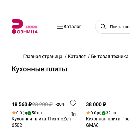
Бренды
Акции
Услуги
Блог
О нас
Доставка
Оплата
Конт
Каталог
Главная страница
/
Каталог
/
Бытовая техника
Кухонные плиты
По возрастанию цены
Новинка
Акция
18 560 ₽
23 200 ₽
38 000 ₽
-20%
0.0
50 шт
0.0
32 шт
(0)
(0)
Кухонная плита ThermoZen
Кухонная плита Th
6502
GMA8