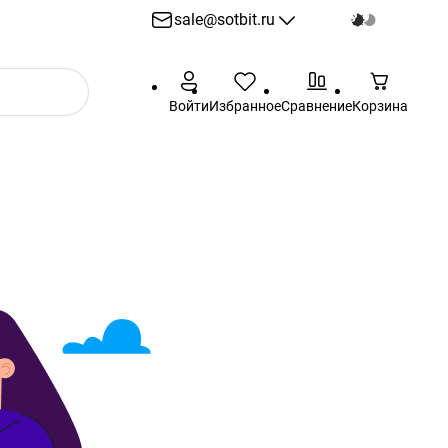
sale@sotbit.ru
sale@sotbit.ru
Войти
Избранное
Сравнение
Корзина
Пн - Пт: 10:00 - 18:00
г. Москва, ул.
Профсоюзная, д.61А