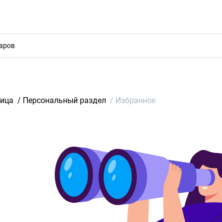
акты
ница
/
Персональный раздел
/
Избранное