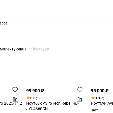
акты
омплектующие
/
Ноутбуки
Хит
99 900 ₽
95 000 ₽
0.0
0.0
(0)
(0)
ro 2025-14.2
Ноутбук AviroTech Rebel HD-
Ноутбук Avi
JYU4360CN
Цвет: