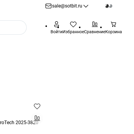
sale@sotbit.ru
sale@sotbit.ru
Войти
Избранное
Сравнение
Корзина
Пн - Пт: 10:00 - 18:00
г. Москва, ул.
Профсоюзная, д.61А
roTech 2025-3820