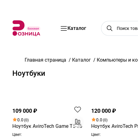
Бренды
Акции
Услуги
Блог
О нас
Доставка
Оплата
Конт
Каталог
Главная страница
/
Каталог
/
Компьютеры и к
Ноутбуки
По возрастанию цены
Новинка
109 000 ₽
120 000 ₽
0.0
0.0
(0)
(0)
Ноутбук AviroTech Game T5-26
Ноутбук AviroTech P
Цвет:
Цвет: