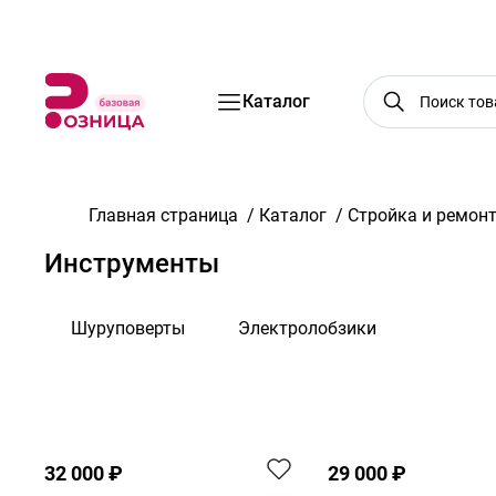
Бренды
Акции
Услуги
Блог
О нас
Доставка
Оплата
Конт
Каталог
Главная страница
/
Каталог
/
Стройка и ремон
Инструменты
Шуруповерты
Электролобзики
По возрастанию цены
32 000 ₽
29 000 ₽