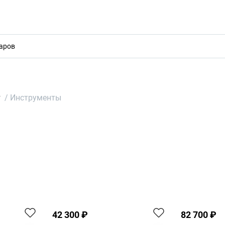
акты
т
/
Инструменты
42 300 ₽
82 700 ₽