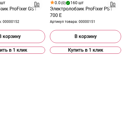
 шт
0.0
160 шт
(0)
зик ProFixer GST
Электролобзик ProFixer PST
700 E
а:
00000152
Артикул товара:
00000151
В корзину
В корзину
ить в 1 клик
Купить в 1 клик