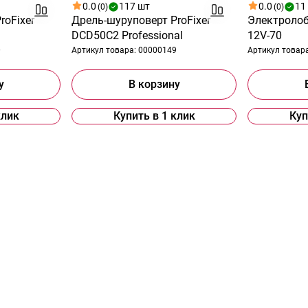
0.0
117 шт
0.0
11
(0)
(0)
roFixer
Дрель-шуруповерт ProFixer
Электролоб
DCD50С2 Professional
12V-70
0
Артикул товара:
00000149
Артикул товар
у
В корзину
клик
Купить в 1 клик
Куп