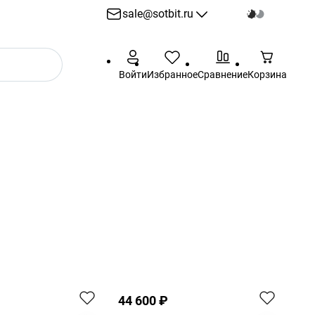
sale@sotbit.ru
sale@sotbit.ru
Войти
Избранное
Сравнение
Корзина
Пн - Пт: 10:00 - 18:00
г. Москва, ул.
Профсоюзная, д.61А
44 600 ₽