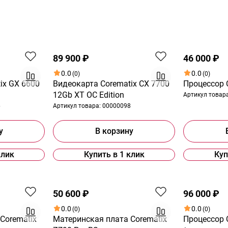
89 900 ₽
46 000 ₽
0.0
0.0
(0)
(0)
ix GX 6600
Видеокарта Corematix CX 7700
Процессор C
12Gb XT OC Edition
Артикул товар
6
Артикул товара:
00000098
у
В корзину
клик
Купить в 1 клик
Куп
50 600 ₽
96 000 ₽
0.0
0.0
(0)
(0)
Corematix
Материнская плата Corematix
Процессор 