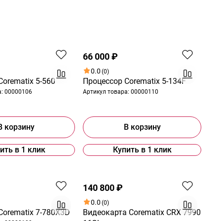
66 000 ₽
0.0
(0)
orematix 5-560
Процессор Corematix 5-134F
а:
00000106
Артикул товара:
00000110
В корзину
В корзину
ить в 1 клик
Купить в 1 клик
140 800 ₽
0.0
(0)
Corematix 7-780X3D
Видеокарта Corematix CRX 7990