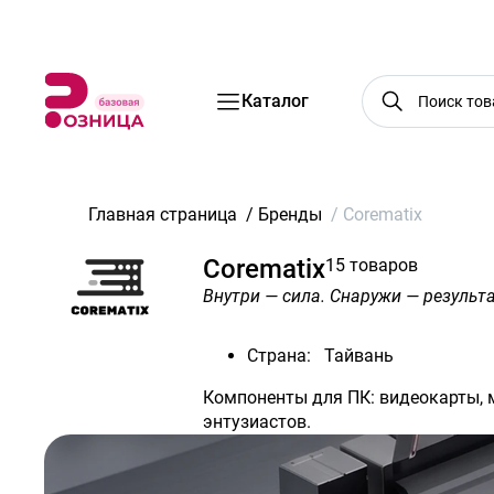
Бренды
Акции
Услуги
Блог
О нас
Доставка
Оплата
Конт
Каталог
Главная страница
/
Бренды
/
Corematix
Corematix
15 товаров
Внутри — сила. Снаружи — результ
Страна:
Тайвань
Компоненты для ПК: видеокарты, м
энтузиастов.