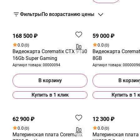
Фильтры
По возрастанию цены
Хит
168 500 ₽
59 000 ₽
0.0
0.0
(0)
(0)
Видеокарта Corematix CTX 9180
Видеокарта Coremat
16Gb Super Gaming
8GB
Артикул товара:
00000094
Артикул товара:
0000009
В корзину
В корзин
Купить в 1 клик
Купить в 1 
62 900 ₽
12 300 ₽
0.0
0.0
(0)
(0)
Материнская плата Corematix
Материнская плата 