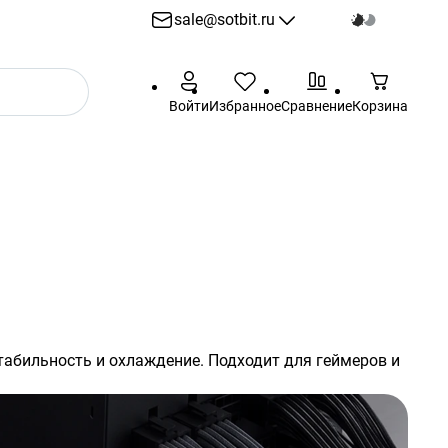
sale@sotbit.ru
sale@sotbit.ru
Войти
Избранное
Сравнение
Корзина
Пн - Пт: 10:00 - 18:00
г. Москва, ул.
Профсоюзная, д.61А
табильность и охлаждение. Подходит для геймеров и