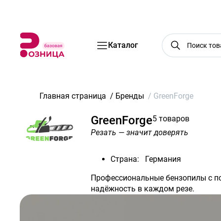
Бренды
Акции
Услуги
Блог
О нас
Доставка
Оплата
Конт
Каталог
Главная страница
/
Бренды
/
GreenForge
GreenForge
5 товаров
Резать — значит доверять
Страна:
Германия
Профессиональные бензопилы с по
надёжность в каждом резе.