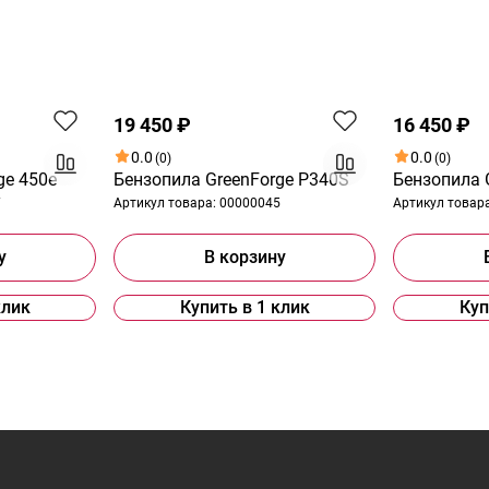
19 450 ₽
16 450 ₽
0.0
0.0
(0)
(0)
ge 450e
Бензопила GreenForge P340S
Бензопила 
7
Артикул товара:
00000045
Артикул товар
у
В корзину
клик
Купить в 1 клик
Куп