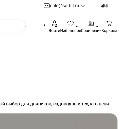
sale@sotbit.ru
sale@sotbit.ru
Войти
Избранное
Сравнение
Корзина
Пн - Пт: 10:00 - 18:00
г. Москва, ул.
Профсоюзная, д.61А
выбор для дачников, садоводов и тех, кто ценит