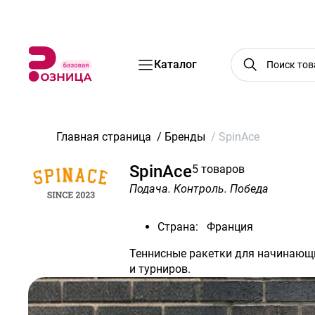
Бренды
Акции
Услуги
Блог
О нас
Доставка
Оплата
Конт
Каталог
Главная страница
/
Бренды
/
SpinAce
SpinAce
5 товаров
Подача. Контроль. Победа
Страна:
Франция
Теннисные ракетки для начинающи
и турниров.