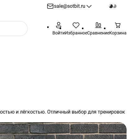
sale@sotbit.ru
sale@sotbit.ru
Войти
Избранное
Сравнение
Корзина
Пн - Пт: 10:00 - 18:00
г. Москва, ул.
Профсоюзная, д.61А
остью и лёгкостью. Отличный выбор для тренировок