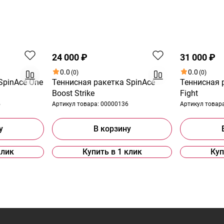
24 000 ₽
31 000 ₽
0.0
0.0
(0)
(0)
SpinAce One
Теннисная ракетка SpinAce
Теннисная р
Boost Strike
Fight
5
Артикул товара:
00000136
Артикул товар
у
В корзину
клик
Купить в 1 клик
Куп