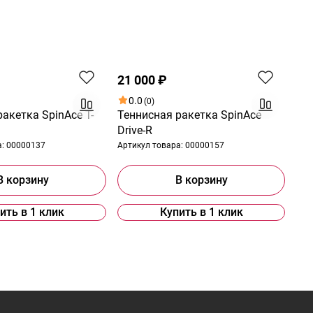
Хит
21 000 ₽
0.0
(0)
акетка SpinAce T-
Теннисная ракетка SpinAce
Drive-R
а:
00000137
Артикул товара:
00000157
В корзину
В корзину
ить в 1 клик
Купить в 1 клик