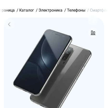
страница
/
Каталог
/
Электроника
/
Телефоны
/
Смартфон 