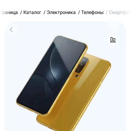
страница
/
Каталог
/
Электроника
/
Телефоны
/
Смартфон 