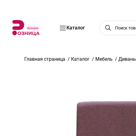
Бренды
Акции
Услуги
Блог
О нас
Доставка
Оплата
Конт
Каталог
Главная страница
/
Каталог
/
Мебель
/
Диван