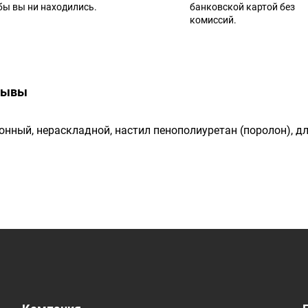
 бы вы ни находились.
банковской картой без
комиссий.
зывы
онный, нераскладной, настил пенополиуретан (поролон), д