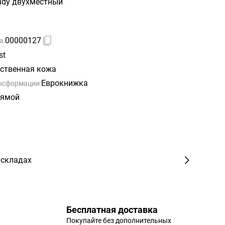
udy двухместный
00000127
а:
st
ственная кожа
Еврокнижка
нсформации:
ямой
 складах
Бесплатная доставка
Покупайте без дополнительных