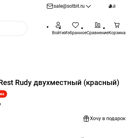
sale@sotbit.ru
sale@sotbit.ru
Войти
Избранное
Сравнение
Корзина
Пн - Пт: 10:00 - 18:00
г. Москва, ул.
Профсоюзная, д.61А
Rest Rudy двухместный (красный)
жа
в
Хочу в подарок