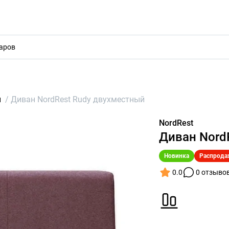
акты
ы
/
Диван NordRest Rudy двухместный
NordRest
Диван Nord
Новинка
Распрода
0.0
0 отзыво