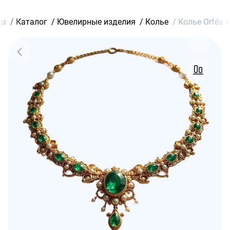
ца
/
Каталог
/
Ювелирные изделия
/
Колье
/
Колье Orféa 